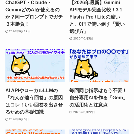
ChatGPT・Claude・
【2026年最新】Gemini
GeminiどのAIが使えるの
APIモデル完全比較！3.1
か？同一プロンプトでガチ
Flash / Pro / Liteの違い
３本勝負！
と、0円で使い倒す「賢い
選び方」
2026年6月12日
2026年6月5日
AI APIやローカルLLMの
毎回同じ指示はもう不要！
「なんか違う回答」の原因
自分専用AIを作る「Gem」
はコレ！いい回答を出させ
の活用術と注意点
るための基礎知識
2026年5月22日
2026年6月5日