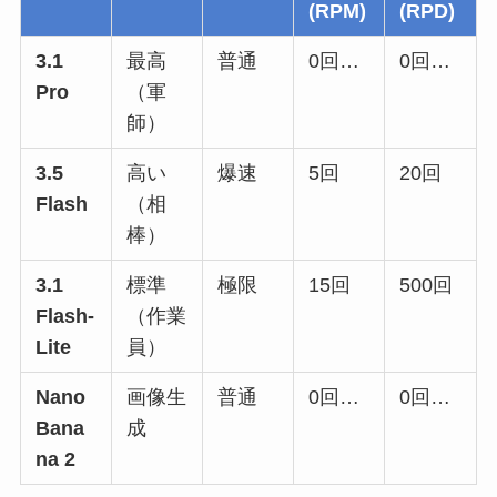
(RPM)
(RPD)
3.1
最高
普通
0回…
0回…
Pro
（軍
師）
3.5
高い
爆速
5回
20回
Flash
（相
棒）
3.1
標準
極限
15回
500回
Flash-
（作業
Lite
員）
Nano
画像生
普通
0回…
0回…
Bana
成
na 2