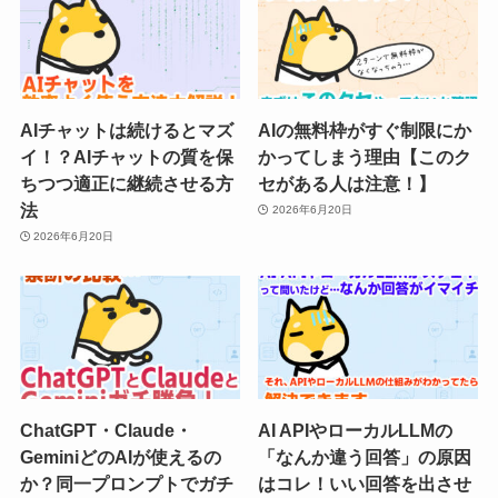
AIチャットは続けるとマズ
AIの無料枠がすぐ制限にか
イ！？AIチャットの質を保
かってしまう理由【このク
ちつつ適正に継続させる方
セがある人は注意！】
法
2026年6月20日
2026年6月20日
ChatGPT・Claude・
AI APIやローカルLLMの
GeminiどのAIが使えるの
「なんか違う回答」の原因
か？同一プロンプトでガチ
はコレ！いい回答を出させ