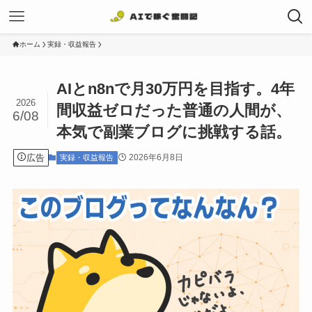
ホーム
実録・収益報告
AIとn8nで月30万円を目指す。4年
2026
間収益ゼロだった普通の人間が、
6/08
本気で副業ブログに挑戦する話。
広告
2026年6月8日
実録・収益報告