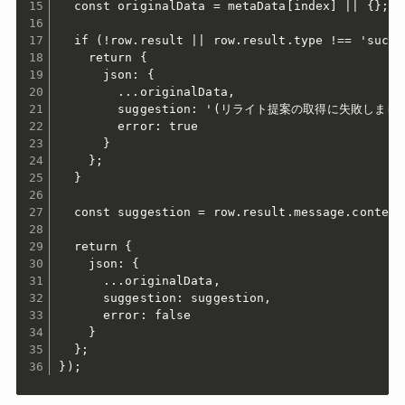
  const originalData = metaData[index] || {};

  if (!row.result || row.result.type !== 'succe
    return {

      json: {

        ...originalData,

        suggestion: '(リライト提案の取得に失敗しました
        error: true

      }

    };

  }

  const suggestion = row.result.message.content[
  return {

    json: {

      ...originalData,

      suggestion: suggestion,

      error: false

    }

  };

});