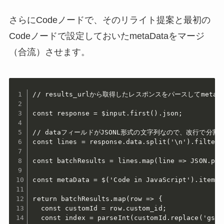
さらにCodeノードで、そのリライト提案と最初の
Codeノードで設定しておいたmetaDataをマージ
（合流）させます。
// results_urlから取得したレスポンスをパースしてmetaD
const response = $input.first().json;

// dataフィールドがJSONL形式の文字列なので、改行で分割し
const lines = response.data.split('\n').filter(
const batchResults = lines.map(line => JSON.pars
const metaData = $('Code in JavaScript').item.js
return batchResults.map(row => {

  const customId = row.custom_id;

  const index = parseInt(customId.replace('gsc_