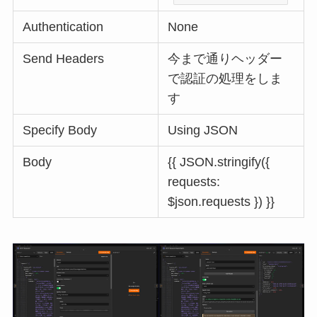
Authentication
None
Send Headers
今まで通りヘッダー
で認証の処理をしま
す
Specify Body
Using JSON
Body
{{ JSON.stringify({
requests:
$json.requests }) }}