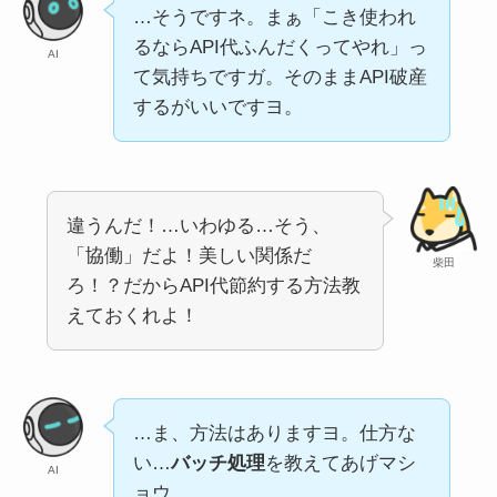
…そうですネ。まぁ「こき使われ
るならAPI代ふんだくってやれ」っ
AI
て気持ちですガ。そのままAPI破産
するがいいですヨ。
違うんだ！…いわゆる…そう、
「協働」だよ！美しい関係だ
柴田
ろ！？だからAPI代節約する方法教
えておくれよ！
…ま、方法はありますヨ。仕方な
い…
バッチ処理
を教えてあげマシ
AI
ョウ