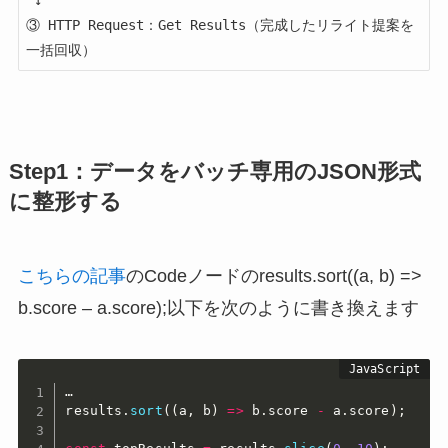
③ HTTP Request：Get Results（完成したリライト提案を
Step1：データをバッチ専用のJSON形式
に整形する
こちらの記事
のCodeノードのresults.sort((a, b) =>
b.score – a.score);以下を次のように書き換えます
…

results
.
sort
(
(
a
,
 b
)
=>
 b
.
score 
-
 a
.
score
)
;