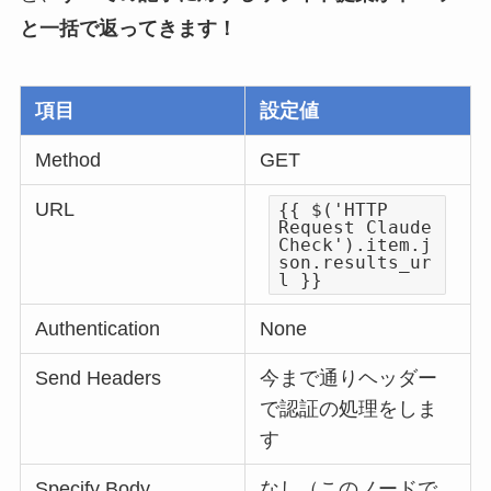
と一括で返ってきます！
項目
設定値
Method
GET
URL
{{ $('HTTP
Request Claude
Check').item.j
son.results_ur
l }}
Authentication
None
Send Headers
今まで通りヘッダー
で認証の処理をしま
す
Specify Body
なし（このノードで