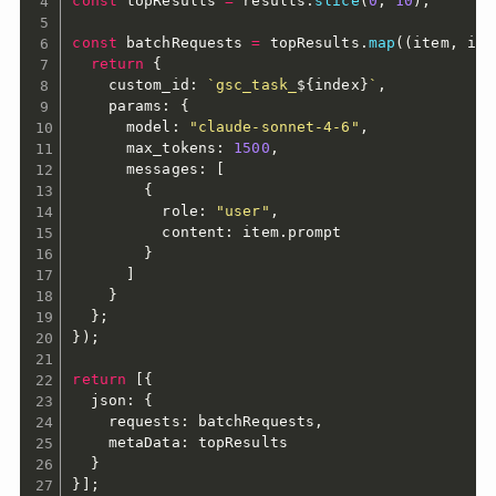
const
 topResults 
=
 results
.
slice
(
0
,
10
)
;
const
 batchRequests 
=
 topResults
.
map
(
(
item
,
 ind
return
{
    custom_id
:
`gsc_task_
${
index
}
`
,
    params
:
{
      model
:
"claude-sonnet-4-6"
,
      max_tokens
:
1500
,
      messages
:
[
{
          role
:
"user"
,
          content
:
 item
.
prompt

}
]
}
}
;
}
)
;
return
[
{
  json
:
{
    requests
:
 batchRequests
,
    metaData
:
 topResults 

}
}
]
;