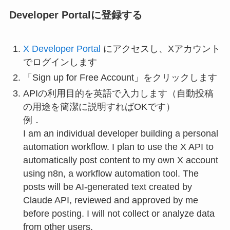
Developer Portalに登録する
X Developer Portal
にアクセスし、Xアカウント
でログインします
「Sign up for Free Account」をクリックします
APIの利用目的を英語で入力します（自動投稿
の用途を簡潔に説明すればOKです）
例．
I am an individual developer building a personal
automation workflow. I plan to use the X API to
automatically post content to my own X account
using n8n, a workflow automation tool. The
posts will be AI-generated text created by
Claude API, reviewed and approved by me
before posting. I will not collect or analyze data
from other users.